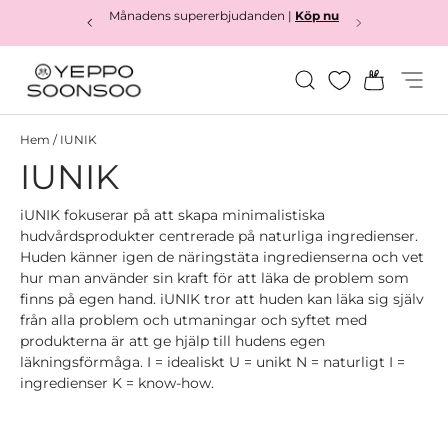
Månadens supererbjudanden |
Köp nu
Hoppa till innehållet
Sök
Varukor
Meny
Yeppo&Soonsoo
Hem
/
IUNIK
IUNIK
iUNIK fokuserar på att skapa minimalistiska
hudvårdsprodukter centrerade på naturliga ingredienser.
Huden känner igen de näringstäta ingredienserna och vet
hur man använder sin kraft för att läka de problem som
finns på egen hand. iUNIK tror att huden kan läka sig själv
från alla problem och utmaningar och syftet med
produkterna är att ge hjälp till hudens egen
läkningsförmåga. I = idealiskt U = unikt N = naturligt I =
ingredienser K = know-how.