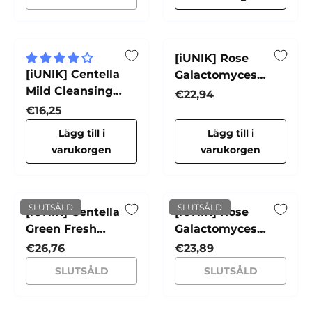
[iUNIK] Rose
[iUNIK] Centella
Galactomyces
Mild Cleansing
Synergy Serum
Normalpris
€22,94
Foam
Normalpris
€16,25
Lägg till i
Lägg till i
varukorgen
varukorgen
SLUTSÅLD
SLUTSÅLD
[iUNIK] Centella
[iUNIK] Rose
Green Fresh
Galactomyces
Cleansing Oil
Essential Toner
Normalpris
Normalpris
€26,76
€23,89
SLUTSÅLD
SLUTSÅLD