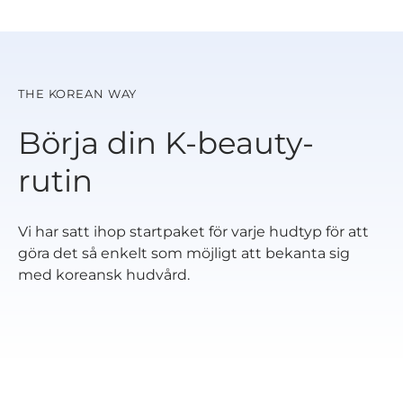
THE KOREAN WAY
Börja din K-beauty-
rutin
Vi har satt ihop startpaket för varje hudtyp för att
göra det så enkelt som möjligt att bekanta sig
med koreansk hudvård.
Startpaket för
Startpaket för
Startpaket för
normal hud
torr hud
kombinerad
Startpaket för
Startpaket för
hud
fet hud
aknebenägenh
Startpaket för
ud
känslig hud
Startpaket för
Hanbang
Well-age
Startpaket