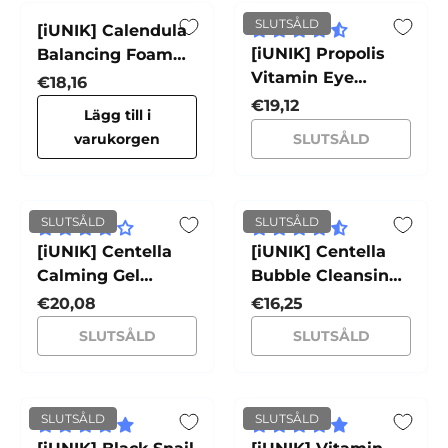
SLUTSÅLD
[iUNIK] Calendula
[iUNIK] Propolis
Balancing Foam
Vitamin Eye
Gel Cleanser
Normalpris
€18,16
Cream
Normalpris
€19,12
Lägg till i
varukorgen
SLUTSÅLD
SLUTSÅLD
SLUTSÅLD
[iUNIK] Centella
[iUNIK] Centella
Calming Gel
Bubble Cleansing
Cream
Foam
Normalpris
Normalpris
€20,08
€16,25
SLUTSÅLD
SLUTSÅLD
SLUTSÅLD
SLUTSÅLD