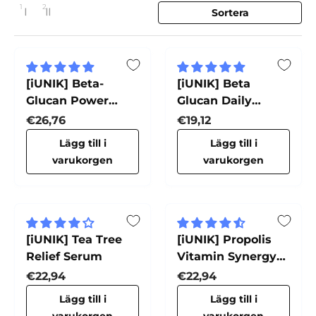
1
2
Sortera
1 kolumn
2 kolumner
Ändra vy
[iUNIK] Beta-
[iUNIK] Beta
Glucan Power
Glucan Daily
Moisture Serum
Moisture Cream
Normalpris
Normalpris
€26,76
€19,12
Lägg till i
Lägg till i
varukorgen
varukorgen
[iUNIK] Tea Tree
[iUNIK] Propolis
Relief Serum
Vitamin Synergy
Serum
Normalpris
Normalpris
€22,94
€22,94
Lägg till i
Lägg till i