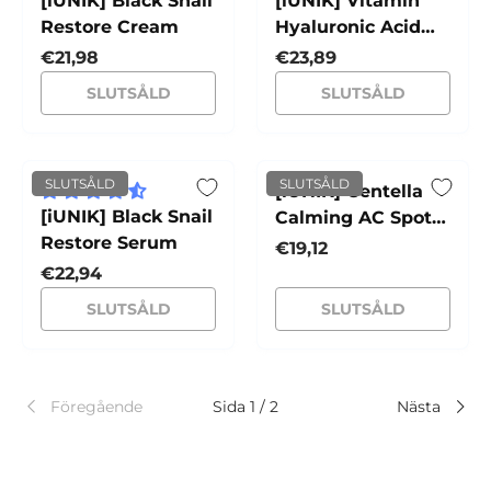
[iUNIK] Black Snail
[iUNIK] Vitamin
Restore Cream
Hyaluronic Acid
Vitalizing Toner
Normalpris
Normalpris
€21,98
€23,89
SLUTSÅLD
SLUTSÅLD
SLUTSÅLD
SLUTSÅLD
[iUNIK] Centella
[iUNIK] Black Snail
Calming AC Spot
Restore Serum
Cream
Normalpris
€19,12
Normalpris
€22,94
SLUTSÅLD
SLUTSÅLD
Föregående
Sida 1 / 2
Nästa