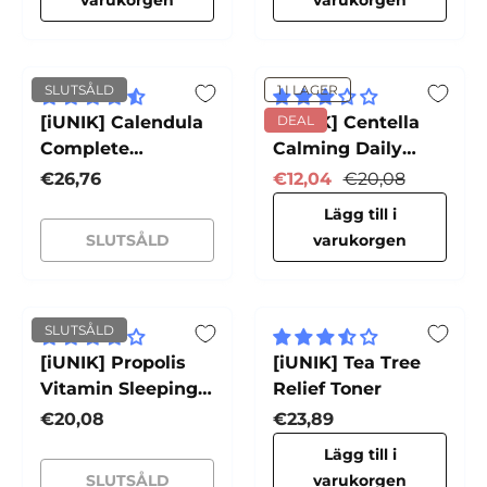
varukorgen
varukorgen
SLUTSÅLD
1 I LAGER
[iUNIK] Calendula
[iUNIK] Centella
DEAL
Complete
Calming Daily
Cleansing Oil
Sunscreen
Normalpris
Reapris
Normalpris
€26,76
€12,04
€20,08
Lägg till i
SLUTSÅLD
varukorgen
SLUTSÅLD
[iUNIK] Propolis
[iUNIK] Tea Tree
Vitamin Sleeping
Relief Toner
Mask
Normalpris
Normalpris
€20,08
€23,89
Lägg till i
SLUTSÅLD
varukorgen