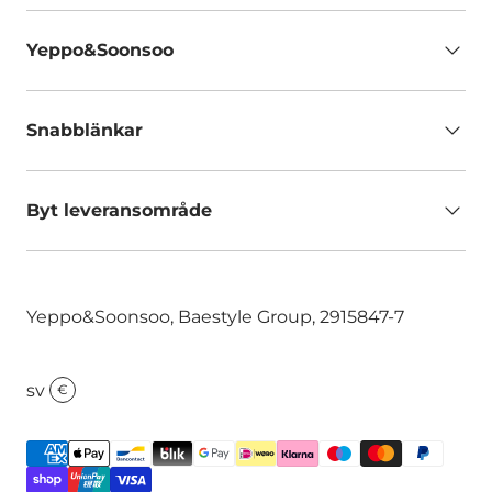
Yeppo&Soonsoo
Snabblänkar
Byt leveransområde
Yeppo&Soonsoo, Baestyle Group, 2915847-7
sv
€
Godkända betalningsmetoder