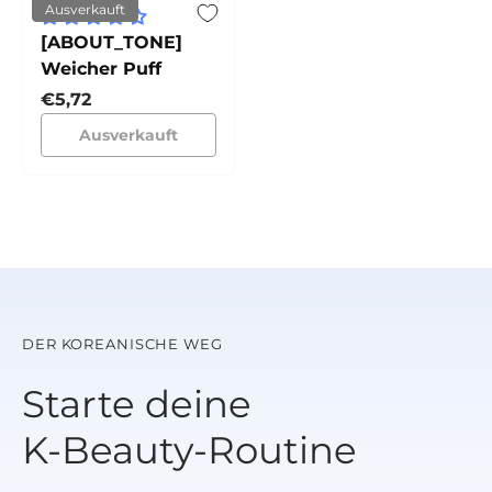
Ausverkauft
[ABOUT_TONE]
Weicher Puff
Normaler Preis
€5,72
Ausverkauft
DER KOREANISCHE WEG
Starte deine
K‑Beauty‑Routine