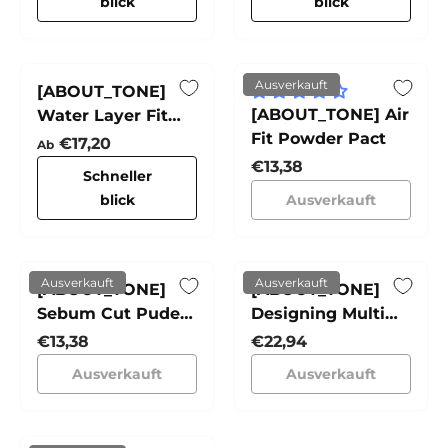
blick
blick
Ausverkauft
[ABOUT_TONE]
[ABOUT_TONE] Air
Water Layer Fit
Fit Powder Pact
Cushion
Normaler Preis
€17,20
Ab
Normaler Preis
€13,38
Schneller
blick
Ausverkauft
Ausverkauft
Ausverkauft
[ABOUT_TONE]
[ABOUT_TONE]
Sebum Cut Puder
Designing Multi
Pact
Palette
Normaler Preis
Normaler Preis
€13,38
€22,94
Ausverkauft
Ausverkauft