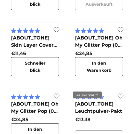
blick
Ausverkauft
[ABOUT_TONE]
[ABOUT_TONE] Oh
Skin Layer Cover
My Glitter Pop (01
Fit Concealer
Oh:Stunner)
Normaler Preis
Normaler Preis
€11,46
€24,85
Schneller
In den
blick
Warenkorb
Ausverkauft
[ABOUT_TONE] Oh
[ABOUT_TONE]
My Glitter Pop (03
Leuchtpulver-Pakt
Oh:Dreamer)
Normaler Preis
Normaler Preis
€24,85
€13,38
In den