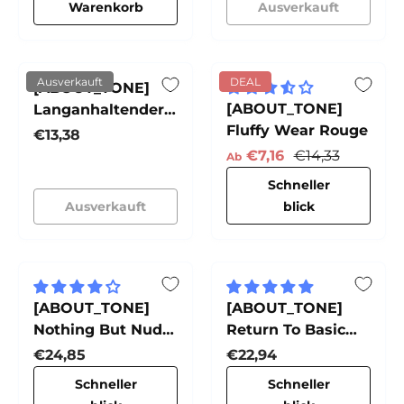
Warenkorb
Ausverkauft
Ausverkauft
DEAL
[ABOUT_TONE]
[ABOUT_TONE]
Langanhaltender
Fluffy Wear Rouge
Make-up-
Normaler Preis
€13,38
Fixierspray
Verkaufspreis
Normaler Preis
€7,16
€14,33
Ab
Schneller
Ausverkauft
blick
[ABOUT_TONE]
[ABOUT_TONE]
Nothing But Nude
Return To Basic
Foundation
Shadow Palette
Normaler Preis
Normaler Preis
€24,85
€22,94
Schneller
Schneller