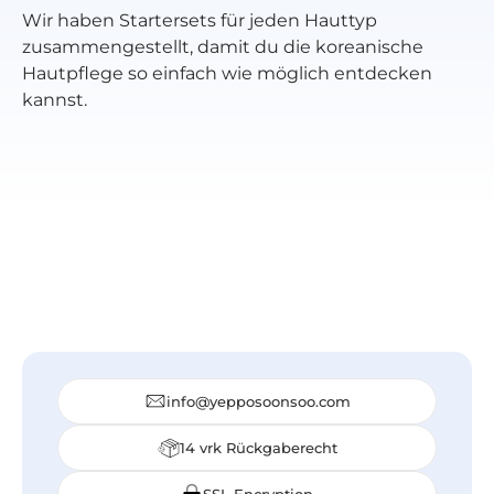
Wir haben Startersets für jeden Hauttyp
zusammengestellt, damit du die koreanische
Hautpflege so einfach wie möglich entdecken
kannst.
Startpaket für
Startpaket für
Starterpaket
normale Haut
trockene Haut
Mischhaut
für fettige
Startpaket für
Empfindlich
Startpaket
Haut
zu Pickeln
Haut
neigende Haut
Startpaket
Well-Age
Hanbang
Startpaket
Startpaket
info@yepposoonsoo.com
14 vrk Rückgaberecht
SSL Encryption