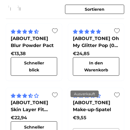
1
2
Sortieren
1 Spalte
2 Spalten
Layout ändern
[ABOUT_TONE]
[ABOUT_TONE] Oh
Blur Powder Pact
My Glitter Pop (02
My:Fairy)
Normaler Preis
Normaler Preis
€13,38
€24,85
Schneller
In den
blick
Warenkorb
Ausverkauft
[ABOUT_TONE]
[ABOUT_TONE]
Skin Layer Fit
Make-up-Spatel
Foundation
Normaler Preis
Normaler Preis
€22,94
€9,55
Schneller