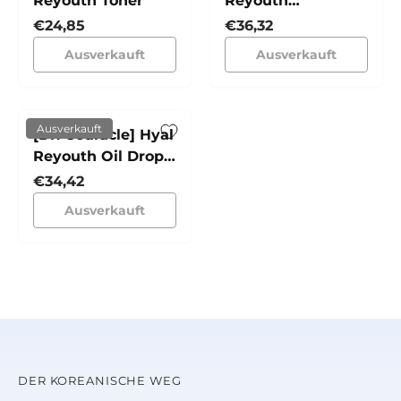
Reyouth Toner
Reyouth
Nachtcreme
Normaler Preis
Normaler Preis
€24,85
€36,32
Ausverkauft
Ausverkauft
Ausverkauft
[Dr. Ceuracle] Hyal
Reyouth Oil Drop
Mist
Normaler Preis
€34,42
Ausverkauft
DER KOREANISCHE WEG