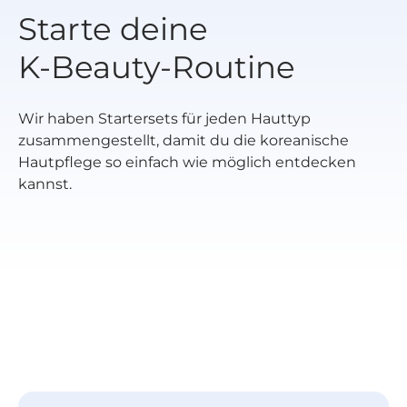
Starte deine
K‑Beauty‑Routine
Wir haben Startersets für jeden Hauttyp
zusammengestellt, damit du die koreanische
Hautpflege so einfach wie möglich entdecken
kannst.
Startpaket für
Startpaket für
Starterpaket
normale Haut
trockene Haut
Mischhaut
für fettige
Startpaket für
Empfindlich
Startpaket
Haut
zu Pickeln
Haut
neigende Haut
Startpaket
Well-Age
Hanbang
Startpaket
Startpaket