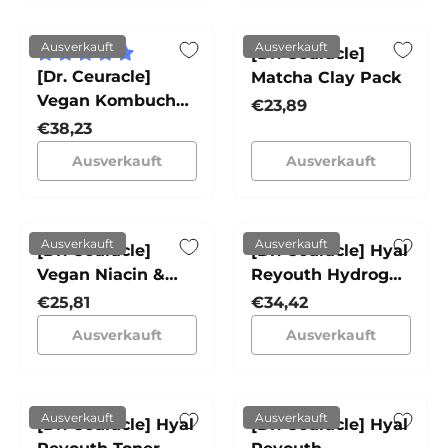
Ausverkauft
Ausverkauft
[Dr. Ceuracle]
[Dr. Ceuracle]
Matcha Clay Pack
Vegan Kombucha
Normaler Preis
€23,89
Tea Gel Cream
Normaler Preis
€38,23
Ausverkauft
Ausverkauft
Ausverkauft
Ausverkauft
[Dr. Ceuracle]
[Dr. Ceuracle] Hyal
Vegan Niacin &
Reyouth Hydrogel
Rice Ampulle
Eye Mask
Normaler Preis
Normaler Preis
€25,81
€34,42
Ausverkauft
Ausverkauft
Ausverkauft
Ausverkauft
[Dr. Ceuracle] Hyal
[Dr. Ceuracle] Hyal