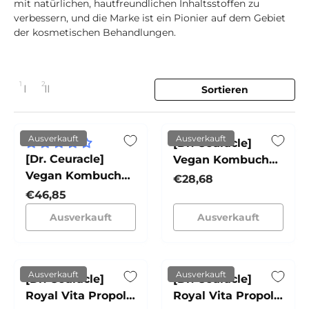
mit natürlichen, hautfreundlichen Inhaltsstoffen zu
verbessern, und die Marke ist ein Pionier auf dem Gebiet
der kosmetischen Behandlungen.
1
2
Sortieren
1 Spalte
2 Spalten
Layout ändern
Ausverkauft
Ausverkauft
[Dr. Ceuracle]
[Dr. Ceuracle]
Vegan Kombucha
Vegan Kombucha
Tea Mist
Normaler Preis
€28,68
Tea Essence
Normaler Preis
€46,85
Ausverkauft
Ausverkauft
Ausverkauft
Ausverkauft
[Dr. Ceuracle]
[Dr. Ceuracle]
Royal Vita Propolis
Royal Vita Propolis