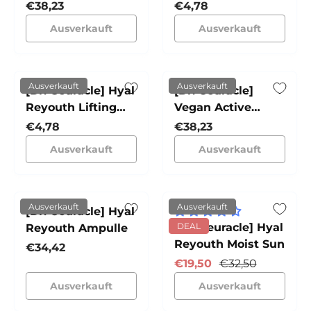
33 Kapsel
Anti-Oxidant
Normaler Preis
Normaler Preis
€38,23
€4,78
Augencreme
Maske
Ausverkauft
Ausverkauft
Ausverkauft
Ausverkauft
[Dr. Ceuracle] Hyal
[Dr. Ceuracle]
Reyouth Lifting
Vegan Active
Maske
Berry Firming Eye
Normaler Preis
Normaler Preis
€4,78
€38,23
Cream
Ausverkauft
Ausverkauft
Ausverkauft
Ausverkauft
[Dr. Ceuracle] Hyal
[Dr. Ceuracle] Hyal
DEAL
Reyouth Ampulle
Reyouth Moist Sun
Normaler Preis
€34,42
Verkaufspreis
Normaler Preis
€19,50
€32,50
Ausverkauft
Ausverkauft