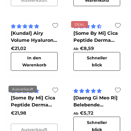
Ausverkauft
Warenkorb
DEAL
[Kundal] Airy
[Some By Mi] Cica
Volume Hyaluron
Peptide Derma
Treatment
Kopfhautbehandlung
Normaler Preis
Normaler Preis
€21,02
€8,59
Ab
(Blossom Breeze)
In den
Schneller
Warenkorb
blick
Ausverkauft
[Some By Mi] Cica
[Daeng Gi Meo Ri]
Peptide Derma
Belebende
Scalp Shampoo
Behandlung
Normaler Preis
Normaler Preis
€21,98
€5,72
Ab
Schneller
Ausverkauft
blick