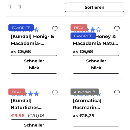
1
2
Sortieren
1 Spalte
2 Spalten
Layout ändern
FAVORITE
DEAL
[Kundal] Honig- &
[Kundal] Honey &
FAVORITE
Macadamia-
Macadamia Nature
Proteinbehandlung
Shampoo
Normaler Preis
Normaler Preis
€6,68
€6,68
Ab
Ab
Schneller
Schneller
blick
blick
DEAL
Ausverkauft
[Kundal]
[Aromatica]
Natürliches
Rosmarin
Koffein-Shampoo
Kopfhaut-
Verkaufspreis
Normaler Preis
Normaler Preis
€9,56
€20,08
€16,25
Ab
(Kirschblüte)
Schuppen-
Schneller
Shampoo