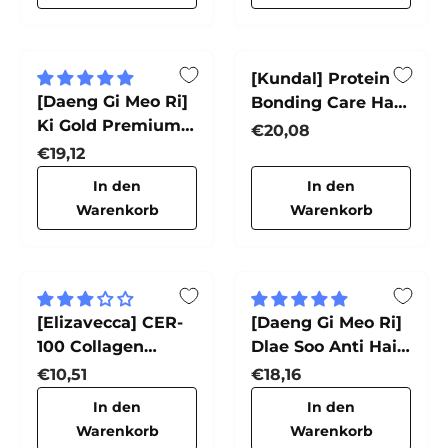
[Kundal] Protein
[Daeng Gi Meo Ri]
Bonding Care Hair
Ki Gold Premium
Mist (Violet
Normaler Preis
€20,08
Treatment
Muguet)
Normaler Preis
€19,12
In den
In den
Warenkorb
Warenkorb
[Elizavecca] CER-
[Daeng Gi Meo Ri]
100 Collagen
Dlae Soo Anti Hair
Ceramide Coating
Loss Shampoo
Normaler Preis
Normaler Preis
€10,51
€18,16
Protein Treatment
In den
In den
Warenkorb
Warenkorb