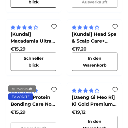
blick
Ausverkauft
[Kundal]
[Kundal] Head Spa
Macadamia Ultra
& Scalp Care+
Hair Serum
Kopfhaut-Tonic
Normaler Preis
Normaler Preis
€15,29
€17,20
Schneller
In den
blick
Warenkorb
Ausverkauft
[Kundal] Protein
FAVORITE
[Daeng Gi Meo Ri]
Bonding Care No
Ki Gold Premium
Wash Treatment
Shampoo
Normaler Preis
Normaler Preis
€15,29
€19,12
(Violet Muguet)
In den