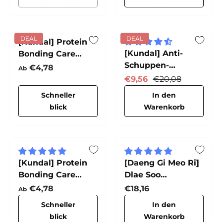
DEAL
DEAL
[Kundal] Protein
[Kundal] Anti-
Bonding Care
Schuppen-
Shampoo (Violet
Normaler Preis
€4,78
Ab
Shampoo (Apple
Muguet)
Verkaufspreis
Normaler Preis
€9,56
€20,08
Green Tea)
Schneller
In den
blick
Warenkorb
[Kundal] Protein
[Daeng Gi Meo Ri]
Bonding Care
Dlae Soo
Treatment (Violet
Haarausfallpflege
Normaler Preis
Normaler Preis
€4,78
€18,16
Ab
Muguet)
Behandlung
Schneller
In den
blick
Warenkorb