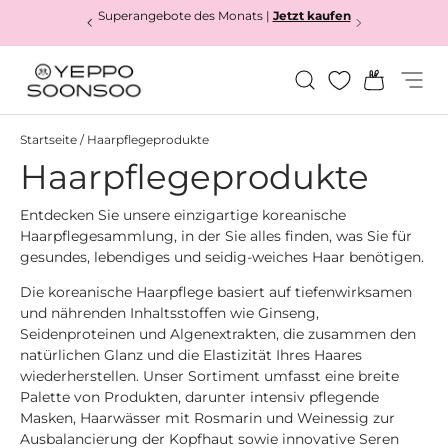
Superangebote des Monats |
Jetzt kaufen
Direkt zum Inhalt
Suchen
Einkauf
Menü
Yeppo&Soonsoo
Startseite
/
Haarpflegeprodukte
Haarpflegeprodukte
Entdecken Sie unsere einzigartige koreanische
Haarpflegesammlung, in der Sie alles finden, was Sie für
gesundes, lebendiges und seidig-weiches Haar benötigen.
Die koreanische Haarpflege basiert auf tiefenwirksamen
und nährenden Inhaltsstoffen wie Ginseng,
Seidenproteinen und Algenextrakten, die zusammen den
natürlichen Glanz und die Elastizität Ihres Haares
wiederherstellen. Unser Sortiment umfasst eine breite
Palette von Produkten, darunter intensiv pflegende
Masken, Haarwässer mit Rosmarin und Weinessig zur
Ausbalancierung der Kopfhaut sowie innovative Seren