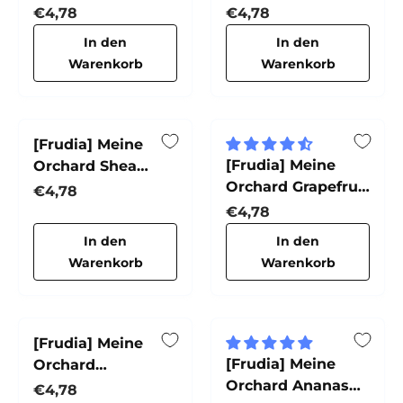
Handcreme
Fruit Handcreme
Normaler Preis
Normaler Preis
€4,78
€4,78
In den
In den
Warenkorb
Warenkorb
[Frudia] Meine
[Frudia] Meine
Orchard Shea
Orchard Grapefruit
Butter Handcreme
Normaler Preis
€4,78
Handcreme
Normaler Preis
€4,78
In den
In den
Warenkorb
Warenkorb
[Frudia] Meine
[Frudia] Meine
Orchard
Orchard Ananas
Passionsfrucht
Normaler Preis
€4,78