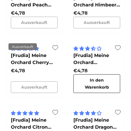
Orchard Peach
Orchard Himbeer-
Handcreme
Handcreme
Normaler Preis
Normaler Preis
€4,78
€4,78
Ausverkauft
Ausverkauft
Ausverkauft
[Frudia] Meine
[Frudia] Meine
Orchard Cherry
Orchard
Handcreme
Kokosnuss
Normaler Preis
Normaler Preis
€4,78
€4,78
Handcreme
In den
Ausverkauft
Warenkorb
[Frudia] Meine
[Frudia] Meine
Orchard Citron
Orchard Dragon