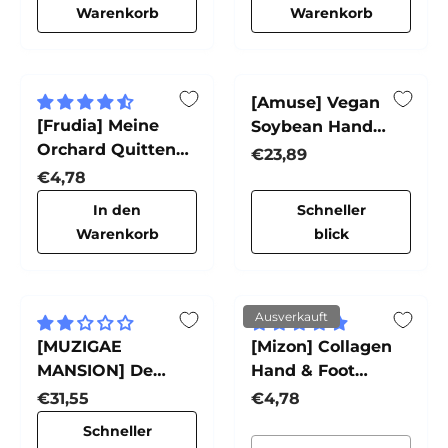
Warenkorb
Warenkorb
[Amuse] Vegan
[Frudia] Meine
Soybean Hand
Orchard Quitten
Cream
Normaler Preis
€23,89
Handcreme
Normaler Preis
€4,78
In den
Schneller
Warenkorb
blick
Ausverkauft
[MUZIGAE
[Mizon] Collagen
MANSION] De
Hand & Foot
Rose Hand Cream
Cream
Normaler Preis
Normaler Preis
€31,55
€4,78
Schneller