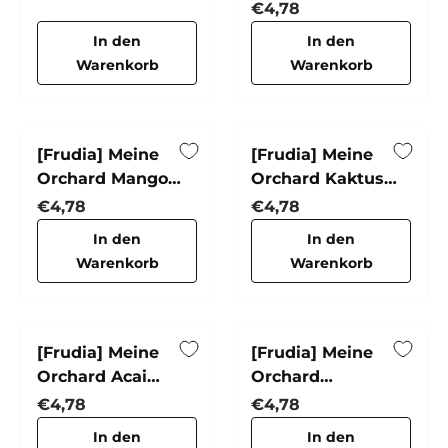
Handcreme
Handcreme
Normaler Preis
€4,78
In den
In den
Warenkorb
Warenkorb
[Frudia] Meine
[Frudia] Meine
Orchard Mango
Orchard Kaktus
Handcreme
Handcreme
Normaler Preis
Normaler Preis
€4,78
€4,78
In den
In den
Warenkorb
Warenkorb
[Frudia] Meine
[Frudia] Meine
Orchard Acai
Orchard
Berry Handcreme
Mangosteen
Normaler Preis
Normaler Preis
€4,78
€4,78
Handcreme
In den
In den