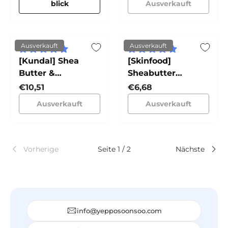
blick
Ausverkauft
Ausverkauft
Ausverkauft
[Kundal] Shea
[Skinfood]
Butter &
Sheabutter
Macadamia Pure
Parfümierte
Normaler Preis
Normaler Preis
€10,51
€6,68
Handcreme
Handcreme
Ausverkauft
Ausverkauft
Pfirsich
Vorherige
Seite 1 / 2
Nächste
info@yepposoonsoo.com