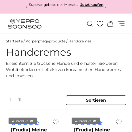
Superangebote des Monats |
Jetzt kaufen
Direkt zum Inhalt
Suchen
Einkauf
Menü
Yeppo&Soonsoo
Startseite
/
Körperpflegeprodukte
/
Handcremes
Handcremes
Erleichtern Sie trockene Hände und erhalten Sie deren
Wohlbefinden mit effektiven koreanischen Handcremes
und -masken.
1
2
Sortieren
1 Spalte
2 Spalten
Layout ändern
Ausverkauft
Ausverkauft
[Frudia] Meine
[Frudia] Meine